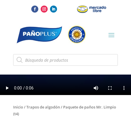
Búsqueda
de
productos
Inicio
/
Trapos de algodón
/ Paquete de paños Mr. Limpio
(t4)