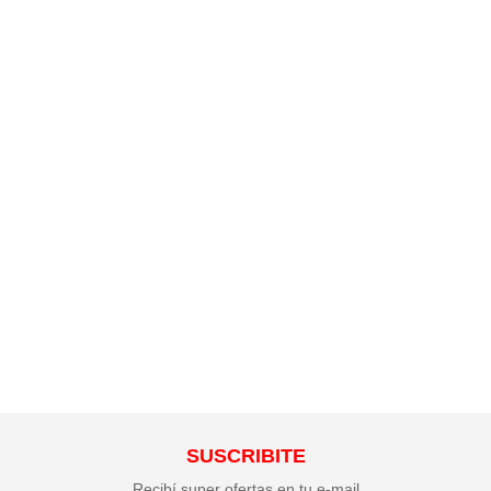
El sábado 11 y domingo 12 de diciembre 2021
estuvimos regalando a los clientes nuestros
paños de limpieza PañoPlus Classic en el
supermercado Macromercado del barrio Brazo
OrientalQueremos agradecer al supermercado
Macromercado por la oportunidad y el apoyo
recibido a...
SUSCRIBITE
Recibí super ofertas en tu e-mail