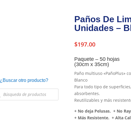
Paños De Lim
Unidades – B
$
197.00
Paquete – 50 hojas
(30cm x 35cm)
Paño multiuso «PañoPlus» col
Blanco
¿Buscar otro producto?
Para todo tipo de superficies
queda
absorbentes.
uctos
Reutilizables y más resistent
+ No deja Pelusas. + No Ra
+ Más Resistente. + Alta Cal