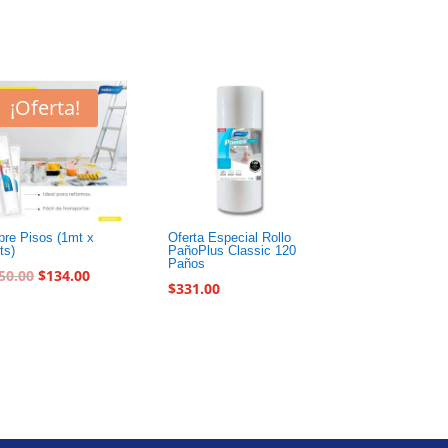
¡Oferta!
bre Pisos (1mt x
Oferta Especial Rollo
ts)
PañoPlus Classic 120
Paños
50.00
$
134.00
$
331.00