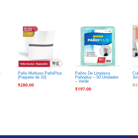
o
Paño Multiuso PañoPlus
Paños De Limpieza
Cu
(Paquete de 10)
Pañoplus – 50 Unidades
3m
– Verde
$
280.00
$
1
$
197.00